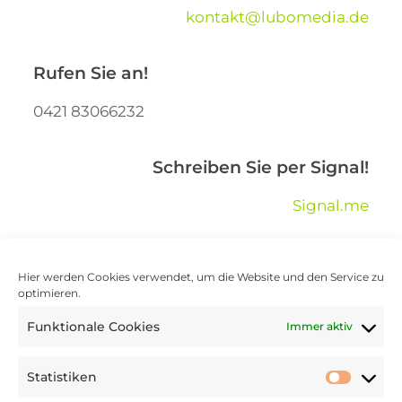
kontakt@lubomedia.de
Rufen Sie an!
0421 83066232
Schreiben Sie per Signal!
Signal.me
Schreiben Sie per WhatsApp!
Hier werden Cookies verwendet, um die Website und den Service zu
optimieren.
WhatsApp.me
Funktionale Cookies
Immer aktiv
Hinweis: keine festen Bürozeiten.
Statistiken
Hinterlassen Sie Ihre Nachricht inklusive E-